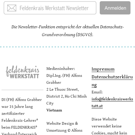
Die Newsletter-Funktion entspricht der aktuellen Datenschutz-
Grundverordnung (DSGVO).
Medieninhaber:
Impressum
Dipl.Ing. (FH) Alfons
Datenschutzerkläru
Grabher
ng
2 Le Thuoc Street,
Email:
District 2, Ho Chi Minh
info@feldenkraiswerks
DI (FH) Alfons Grabher
City
tatt.at
war 15 Jahre lang
Vietnam
zertifizierter
Diese Website
Feldenkrais-Lehrer®
Website Design &
verwendet keine
beim FELDENKRAIS®
Umsetzung © Alfons
Cookies, macht kein
Verband Österreich,