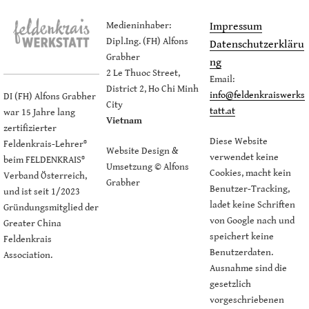
Medieninhaber:
Impressum
Dipl.Ing. (FH) Alfons
Datenschutzerkläru
Grabher
ng
2 Le Thuoc Street,
Email:
District 2, Ho Chi Minh
info@feldenkraiswerks
DI (FH) Alfons Grabher
City
tatt.at
war 15 Jahre lang
Vietnam
zertifizierter
Diese Website
Feldenkrais-Lehrer®
Website Design &
verwendet keine
beim FELDENKRAIS®
Umsetzung © Alfons
Cookies, macht kein
Verband Österreich,
Grabher
Benutzer-Tracking,
und ist seit 1/2023
ladet keine Schriften
Gründungsmitglied der
von Google nach und
Greater China
speichert keine
Feldenkrais
Benutzerdaten.
Association.
Ausnahme sind die
gesetzlich
vorgeschriebenen