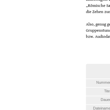
„Römische Sa
die Zehen z
Also, genug g
Gruppenstund
bzw. Audioda
Nummer
Tite
Dauer
Dateiname