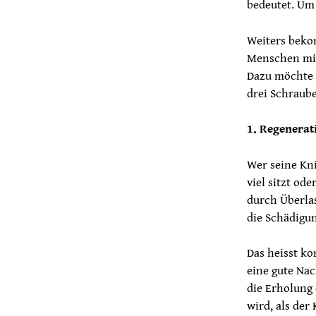
bedeutet. Um 
Weiters beko
Menschen mit
Dazu möchte 
drei Schraub
1. Regenerat
Wer seine Knie
viel sitzt od
durch Überlas
die Schädigun
Das heisst ko
eine gute Nac
die Erholung 
wird, als de