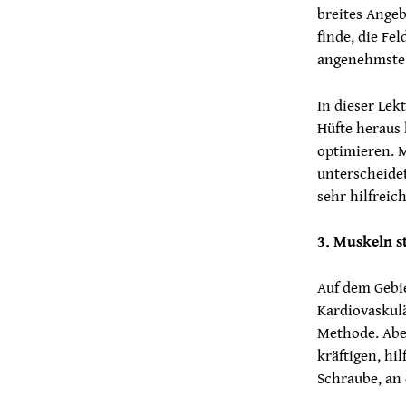
breites Angeb
finde, die Fe
angenehmste
In dieser Lek
Hüfte heraus
optimieren. 
unterscheidet
sehr hilfreic
3. Muskeln s
Auf dem Gebie
Kardiovaskulä
Methode. Aber
kräftigen, hi
Schraube, an