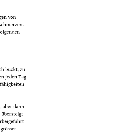
gen von
eschmerzen.
folgenden
ch bückt, zu
ien jeden Tag
fähigkeiten
, aber dann
 übersteigt
rbeigeführt
grösser.