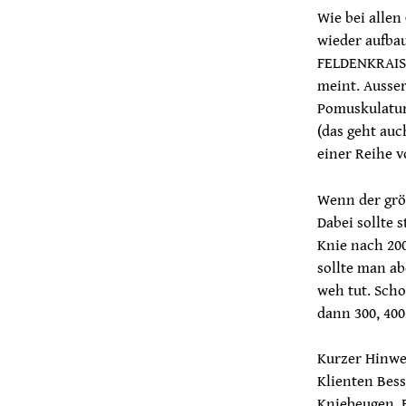
Wie bei allen
wieder aufbau
FELDENKRAIS®
meint. Ausse
Pomuskulatur
(das geht auc
einer Reihe 
Wenn der gröb
Dabei sollte 
Knie nach 20
sollte man ab
weh tut. Sch
dann 300, 400
Kurzer Hinwei
Klienten Bess
Kniebeugen. 