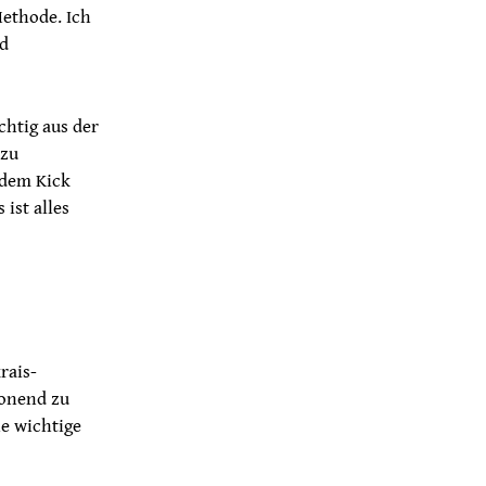
Methode. Ich
nd
chtig aus der
 zu
 dem Kick
 ist alles
rais-
honend zu
ne wichtige