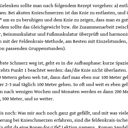
 Gelenken sollte man nach folgendem Rezept vorgehen: a) entl
en. Bei akuten Knieschmerzen ist das Knie zu entlasten, und 
 um es zu beruhigen und dem Knie zu zeigen, dass man es gu
rdem sollte das Gleichgewicht bzw. die Zusammenarbeit zwis
, Beinmuskulatur und Fußmuskulatur überprüft und harmoni
h mit der Feldenkrais-Methode, am Besten mit Einzelstunden,
von passenden Gruppenstunden).
ste Schmerz weg ist, geht es in die Aufbauphase: kurze Spazi
stehts Punkt 1 beachtet werden: das/die Knie nicht überlasten
0 Metern gehen weh tut, dann darf man eben nur 100 Meter ge
er 2-3 mal täglich 100 Meter gehen. So oft und weit es eben geh
on nach wenigen Wochen und Monaten werden es dann 200 Met
, 500 Meter, und so weiter.
s noch: Was mir auch noch ganz gut gefällt, und mit was viel
erung bei Knieschmerzen erfahren, sind die feldenkrais-isch
Es gibt da eine Bones-for-Life® Lektion namens „Roman Sandal