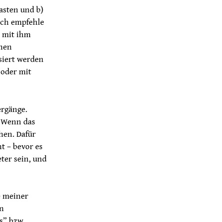
asten und b)
ich empfehle
t mit ihm
chen
siert werden
 oder mit
ergänge.
. Wenn das
hen. Dafür
t – bevor es
er sein, und
e meiner
en
s” bzw.