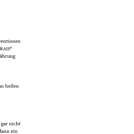
ventionen
RAIS®
nährung
an heilen
 gar nicht
dann ein