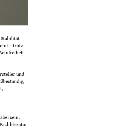
Stabilität
eint – trotz
Beinfreiheit
rsteller und
ißbeständig,
t,
–
abei sein,
 Fachliteratur