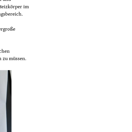
 Heizkörper im
gsbereich.
ergroße
achen
n zu müssen.