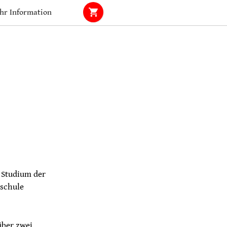
hr Information
, Studium der
hschule
über zwei