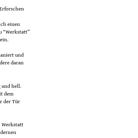
 Erforschen
ich einen
u “Werkstatt”
ein.
saniert und
ndere daran
 und hell.
it dem
r der Tür
s Werkstatt
odernen