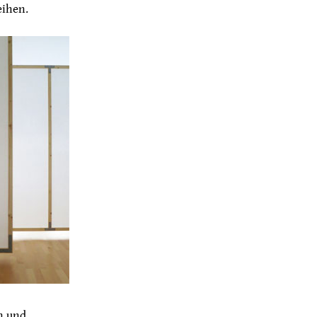
eihen.
n und