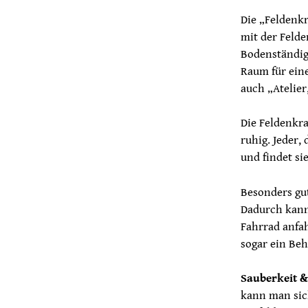
Die „Feldenkr
mit der Felde
Bodenständig
Raum für ein
auch „Atelier
Die Feldenkra
ruhig. Jeder,
und findet si
Besonders gut
Dadurch kann
Fahrrad anfah
sogar ein Be
Sauberkeit &
kann man sic