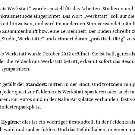
ais Werkstatt” wurde speziell für das Arbeiten, Studieren und
nkraismethode eingerichtet. Das Wort „Werkstatt” soll auf die
keit hinweisen, und wird im modernen Sinn verwendet: näml
e Zusammenkunft bzw. eine Lerneinheit. Der Duden schreibt z
, Studio, Werkstätte” und erinnert daran „praktisch tätig” zu s
is Werkstatt wurde Oktober 2012 eröffnet. Sie ist hell, general
 der die Feldenkrais Werkstatt betritt, erkennt sofort das Beso
e sympathisch.
 gefällt der
Standort
: mitten in der Stadt. Und trotzdem ruhig
 jeder quasi zur Feldenkrais Werkstatt spazieren oder auch m
ren. Für Autos sind in der Nähe Parkplätze vorhanden, fast vo
hindertenparkplatz.
 Hygiene
: dies ist ein wichtiger Bestandteil, in der Feldenkrai
h wohl und sauber fühlen. Und das Gefühl haben, in einem m