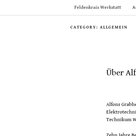
Skip
Feldenkrais Werkstatt
A
to
content
CATEGORY:
ALLGEMEIN
Über Al
Alfons Grabhe
Elektrotechn
Technikum W
Zehn Jahre B