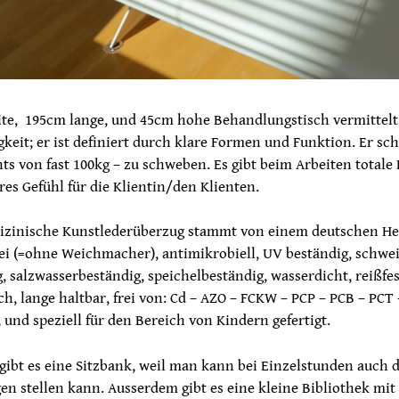
te, 195cm lange, und 45cm hohe Behandlungstisch vermittelt 
keit; er ist definiert durch klare Formen und Funktion. Er sch
ts von fast 100kg – zu schweben. Es gibt beim Arbeiten totale 
res Gefühl für die Klientin/den Klienten.
dizinische Kunstlederüberzug stammt von einem deutschen He
rei (=ohne Weichmacher), antimikrobiell, UV beständig, schwe
, salzwasserbeständig, speichelbeständig, wasserdicht, reißfes
ch, lange haltbar, frei von: Cd – AZO – FCKW – PCP – PCB – PCT 
und speziell für den Bereich von Kindern gefertigt.
 gibt es eine Sitzbank, weil man kann bei Einzelstunden auch d
en stellen kann. Ausserdem gibt es eine kleine Bibliothek mit