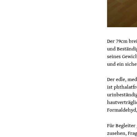
Der 79cm brei
und Beständig
seines Gewich
und ein siche
Der edle, me
ist phthalatf
urinbeständig
hautverträgli
Formaldehyd, 
Für Begleiter
zusehen, Frag