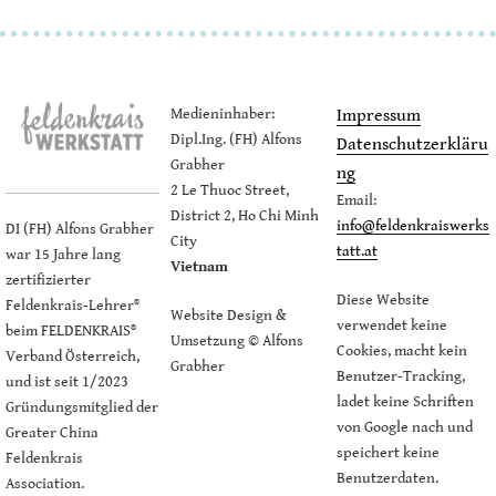
Medieninhaber:
Impressum
Dipl.Ing. (FH) Alfons
Datenschutzerkläru
Grabher
ng
2 Le Thuoc Street,
Email:
District 2, Ho Chi Minh
info@feldenkraiswerks
DI (FH) Alfons Grabher
City
tatt.at
war 15 Jahre lang
Vietnam
zertifizierter
Diese Website
Feldenkrais-Lehrer®
Website Design &
verwendet keine
beim FELDENKRAIS®
Umsetzung © Alfons
Cookies, macht kein
Verband Österreich,
Grabher
Benutzer-Tracking,
und ist seit 1/2023
ladet keine Schriften
Gründungsmitglied der
von Google nach und
Greater China
speichert keine
Feldenkrais
Benutzerdaten.
Association.