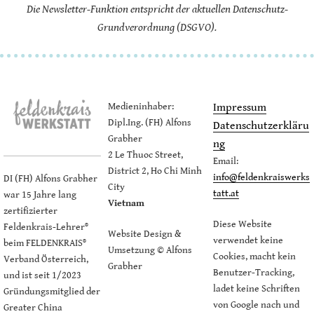
Die Newsletter-Funktion entspricht der aktuellen Datenschutz-
Grundverordnung (DSGVO).
Medieninhaber:
Impressum
Dipl.Ing. (FH) Alfons
Datenschutzerkläru
Grabher
ng
2 Le Thuoc Street,
Email:
District 2, Ho Chi Minh
info@feldenkraiswerks
DI (FH) Alfons Grabher
City
tatt.at
war 15 Jahre lang
Vietnam
zertifizierter
Diese Website
Feldenkrais-Lehrer®
Website Design &
verwendet keine
beim FELDENKRAIS®
Umsetzung © Alfons
Cookies, macht kein
Verband Österreich,
Grabher
Benutzer-Tracking,
und ist seit 1/2023
ladet keine Schriften
Gründungsmitglied der
von Google nach und
Greater China