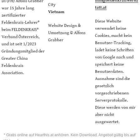
info@feldenkraiswerks
DI (FH) Alfons Grabher
City
tatt.at
war 15 Jahre lang
Vietnam
zertifizierter
Diese Website
Feldenkrais-Lehrer®
Website Design &
verwendet keine
beim FELDENKRAIS®
Umsetzung © Alfons
Cookies, macht kein
Verband Österreich,
Grabher
Benutzer-Tracking,
und ist seit 1/2023
ladet keine Schriften
Gründungsmitglied der
von Google nach und
Greater China
speichert keine
Feldenkrais
Benutzerdaten.
Association.
Ausnahme sind die
gesetzlich
vorgeschriebenen
Serverprotokolle.
Diese werden von mir
aber nicht
ausgewertet.
* Gratis online auf Hearthis.at anhören. Kein Download. Angebot gültig bis auf