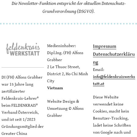
Die Newsletter-Funktion entspricht der aktuellen Datenschutz-
Grundverordnung (DSGVO).
Medieninhaber:
Impressum
Dipl.Ing. (FH) Alfons
Datenschutzerkläru
Grabher
ng
2 Le Thuoc Street,
Email:
District 2, Ho Chi Minh
info@feldenkraiswerks
DI (FH) Alfons Grabher
City
tatt.at
war 15 Jahre lang
Vietnam
zertifizierter
Diese Website
Feldenkrais-Lehrer®
Website Design &
verwendet keine
beim FELDENKRAIS®
Umsetzung © Alfons
Cookies, macht kein
Verband Österreich,
Grabher
Benutzer-Tracking,
und ist seit 1/2023
ladet keine Schriften
Gründungsmitglied der
von Google nach und
Greater China