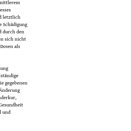
 mittlerem
esses
 letztlich
ie Schädigung
d durch den
n sich nicht
-Dosen als
dung
lständige
die gegebenen
 Änderung
nderkur,
 Gesundheit
il und