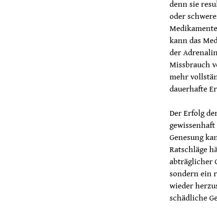
denn sie resu
oder schwer
Medikamente e
kann das Medi
der Adrenali
Missbrauch v
mehr vollstän
dauerhafte E
Der Erfolg d
gewissenhaft 
Genesung kan
Ratschläge h
abträglicher
sondern ein r
wieder herzus
schädliche G