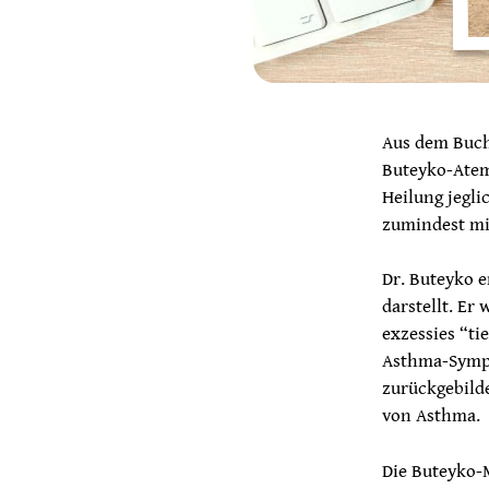
Aus dem Buch
Buteyko-Atemü
Heilung jegl
zumindest mi
Dr. Buteyko e
darstellt. Er
exzessies “ti
Asthma-Sympt
zurückgebilde
von Asthma.
Die Buteyko-