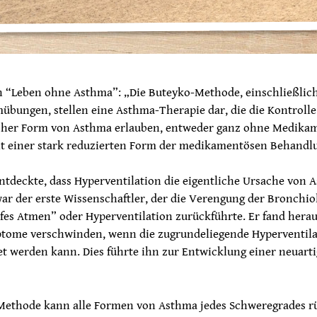
 “Leben ohne Asthma”: „Die Buteyko-Methode, einschließlich
bungen, stellen eine Asthma-Therapie dar, die die Kontrolle
icher Form von Asthma erlauben, entweder ganz ohne Medika
t einer stark reduzierten Form der medikamentösen Behandl
ntdeckte, dass Hyperventilation die eigentliche Ursache von 
 war der erste Wissenschaftler, der die Verengung der Bronchio
efes Atmen” oder Hyperventilation zurückführte. Er fand herau
ome verschwinden, wenn die zugrundeliegende Hyperventila
t werden kann. Dies führte ihn zur Entwicklung einer neuart
Methode kann alle Formen von Asthma jedes Schweregrades r