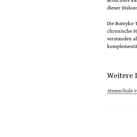
Broschüre kan
dieser Diskus
Die Buteyko-T
chronische H
verstanden al
komplementär 
Weitere 
Atemschule v