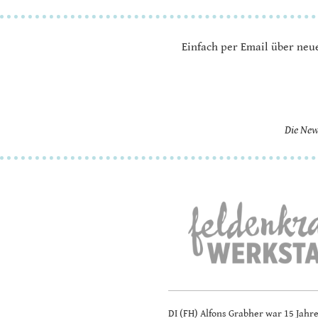
Einfach per Email über neu
Die New
DI (FH) Alfons Grabher war 15 Jahre