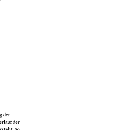
g der
erlauf der
rsteht. So