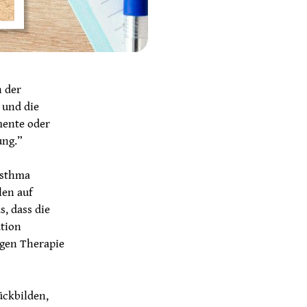
 der
 und die
mente oder
ung.”
Asthma
len auf
s, dass die
tion
igen Therapie
ückbilden,