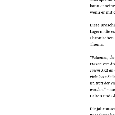
kann er seine
wenn er mit 
Diese Brosch
Lagern, die e
Chronischen 
Thema:
“Patienten, di
Praxen von Ärz
einem Arzt an 
viele leere Se
ist, trotz der 
wurden.”
– au
Dalton und Gl
Die Jahrtause