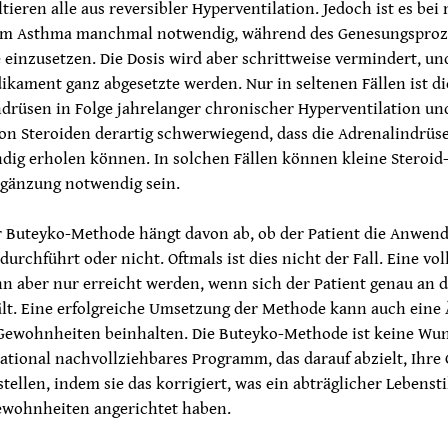
ltieren alle aus reversibler Hyperventilation. Jedoch ist es bei
em Asthma manchmal notwendig, während des Genesungsproz
inzusetzen. Die Dosis wird aber schrittweise vermindert, und
kament ganz abgesetzte werden. Nur in seltenen Fällen ist d
ndrüsen in Folge jahrelanger chronischer Hyperventilation un
on Steroiden derartig schwerwiegend, dass die Adrenalindrüse
dig erholen können. In solchen Fällen können kleine Steroid
rgänzung notwendig sein.
er Buteyko-Methode hängt davon ab, ob der Patient die Anwen
durchführt oder nicht. Oftmals ist dies nicht der Fall. Eine vol
n aber nur erreicht werden, wenn sich der Patient genau an 
ält. Eine erfolgreiche Umsetzung der Methode kann auch eine
 Gewohnheiten beinhalten. Die Buteyko-Methode ist keine Wu
ational nachvollziehbares Programm, das darauf abzielt, Ihre
tellen, indem sie das korrigiert, was ein abträglicher Lebenst
ewohnheiten angerichtet haben.