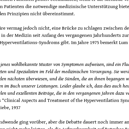
n Patienten die notwendige medizinische Unterstützung biete
den Prinzipien nicht übereinstimmt.
üre vermag jedoch nicht, eine Brücke zu schlagen zwischen d
s in der Medizin seit Anfang des vergangenen Jahrhunderts zur
Hyperventilations-Syndroms gibt. Im Jahre 1975 bemerkt Lum
e jenes wohlbekannte Muster von Symptomen aufweisen, sind ein Fluc
ten und Spezialisten im Feld der medizinischen Versorgung. Sie werd
den nächsten überwiesen, und die Sünden, die an ihnen begangen w
iten im Buch unserer Leistungen. Leider glaube ich, dass dies auch h
vielen und exzellenten Beiträge, die in den vergangenen Jahren dazu ve
s “Clinical Aspects and Treatment of the Hyperventilation Syn
iebe, 1937
ndwende ging vorüber, aber die Debatte dauert noch immer an.