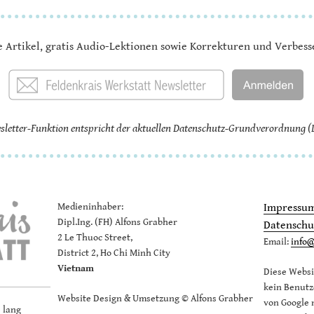
e Artikel, gratis Audio-Lektionen sowie Korrekturen und Verbes
sletter-Funktion entspricht der aktuellen Datenschutz-Grundverordnung 
Medieninhaber:
Impressu
Dipl.Ing. (FH) Alfons Grabher
Datenschu
2 Le Thuoc Street,
Email:
info@
District 2, Ho Chi Minh City
Vietnam
Diese Websi
kein Benutz
Website Design & Umsetzung © Alfons Grabher
von Google 
 lang