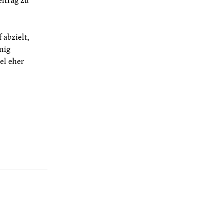
itrag zu
 abzielt,
nig
el eher