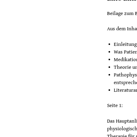
Beilage zum 
Aus dem Inha
Einleitung
Was Patie
Medikation
Theorie u
Pathophys
entsprech
Literatur
Seite 1:
Das Hauptanl
physiologisch
Therapie für 