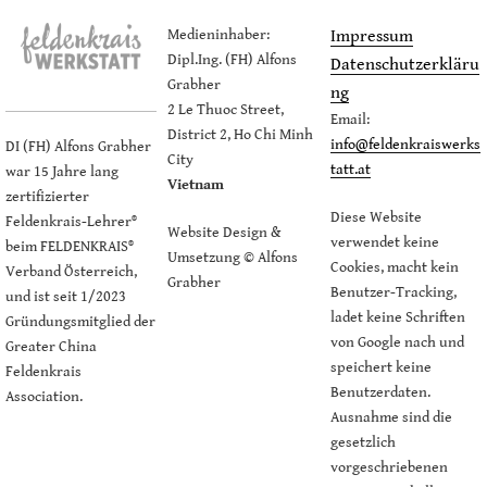
Medieninhaber:
Impressum
Dipl.Ing. (FH) Alfons
Datenschutzerkläru
Grabher
ng
2 Le Thuoc Street,
Email:
District 2, Ho Chi Minh
info@feldenkraiswerks
DI (FH) Alfons Grabher
City
tatt.at
war 15 Jahre lang
Vietnam
zertifizierter
Diese Website
Feldenkrais-Lehrer®
Website Design &
verwendet keine
beim FELDENKRAIS®
Umsetzung © Alfons
Cookies, macht kein
Verband Österreich,
Grabher
Benutzer-Tracking,
und ist seit 1/2023
ladet keine Schriften
Gründungsmitglied der
von Google nach und
Greater China
speichert keine
Feldenkrais
Benutzerdaten.
Association.
Ausnahme sind die
gesetzlich
vorgeschriebenen