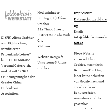
Medieninhaber:
Impressum
Dipl.Ing. (FH) Alfons
Datenschutzerkläru
Grabher
ng
2 Le Thuoc Street,
Email:
District 2, Ho Chi Minh
info@feldenkraiswerks
DI (FH) Alfons Grabher
City
tatt.at
war 15 Jahre lang
Vietnam
zertifizierter
Diese Website
Feldenkrais-Lehrer®
Website Design &
verwendet keine
beim FELDENKRAIS®
Umsetzung © Alfons
Cookies, macht kein
Verband Österreich,
Grabher
Benutzer-Tracking,
und ist seit 1/2023
ladet keine Schriften
Gründungsmitglied der
von Google nach und
Greater China
speichert keine
Feldenkrais
Benutzerdaten.
Association.
Ausnahme sind die
gesetzlich