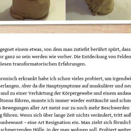
egnet einem etwas, von dem man zutiefst berührt spürt, dass
hr ganz so sein werden wie vorher. Die Entdeckung von Felden
diesen transformatorischen Erfahrungen.
hronisch erkrankt habe ich schon vieles probiert, um irgendwi
 erlangen. Aber da die Hauptsymptome auf muskulärer und ne
, und zu einer Verhärtung der Körpergewebe und einem andau
tonus führen, musste ich immer wieder enttäuscht und schm
ss Bewegungen aller Art meist nur zu noch mehr Beschwerden
führen. Wenn sich über lange Zeit nichts verändert, tritt a
unbewusst – eine Art Resignation ein. Man zieht sich förmlic
, schmerzenden Hülle, in der man wohnen soll. Probiert weite