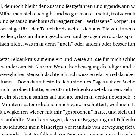
ll, dennoch bleibt der Zustand festgefahren und irgendwann w
 Mühe man sich auch gibt und so gut man es meint, trotzdem 
Und genauso mechanisch reagiert der “verlassene” Körper. D
 ist gestört, der Teufelskreis weitet sich aus. Die von innen
 es leid, dass an ihnen geschoben und gezogen wird… das spür
fach nicht, was man denn “noch” oder anders oder besser tun 
tzt Feldenkrais auf eine Art und Weise an, die für mich schli
 wundersam ist. Als vom Wesen her bewegungsfreudiger und 
weglicher Mensch dachte ich, ich wüsste relativ viel darübe
kann…. Doch dann bestellte ich mir eines Tages auf der Such
nicht probiert hatte, eine CD mit Feldenkrais-Lektionen. Sehr
, ein bisschen sanftes auf und ab, und man denkt nebenbei: “S
5 Minuten später erhob ich mich ganz erschüttert, weil mein 
it Ewigkeiten wieder mit mir “gesprochen” hatte, und sich un
rs anfühlte. Man kann sagen, dass die Begegnung mit Feldenk
n 30 Minuten mein bisheriges Verständnis von Bewegung tief 
 verändert hat. Es fallen darin Dinge zusammen, die ich vorher