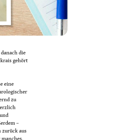
 danach die
krais gehört
e eine
urologischer
ernd zu
erzlich
 und
ußerdem –
h zurück aus
r manches,