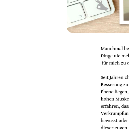
Manchmal beg
Dinge nie me
für mich zu 
Seit Jahren c
Besserung zu
Ebene liegen
hohen Muskel
erfahren, da
Verkrampfung 
bewusst oder 
dieser engen