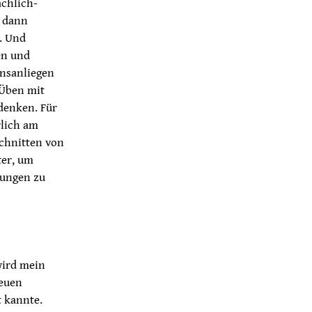
achlich-
d dann
. Und
en und
ensanliegen
 Üben mit
denken. Für
rlich am
chnitten von
ter, um
rungen zu
wird mein
neuen
t kannte.