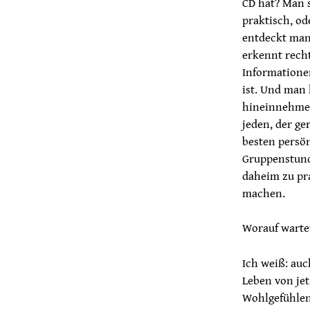
CD hat? Man s
praktisch, od
entdeckt man
erkennt rech
Informationen
ist. Und man 
hineinnehmen
jeden, der ge
besten persö
Gruppenstund
daheim zu pr
machen.
Worauf wartet
Ich weiß: auc
Leben von jet
Wohlgefühlen 