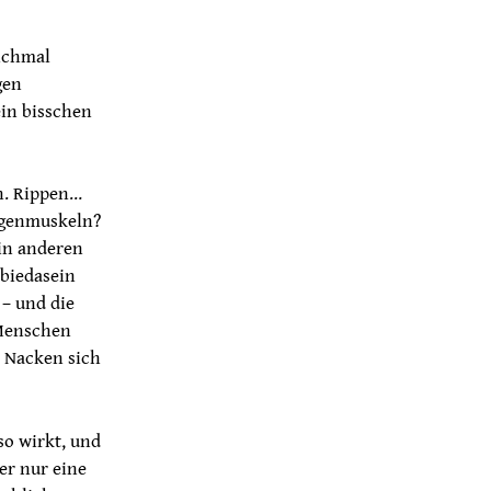
anchmal
gen
ein bisschen
en. Rippen…
Augenmuskeln?
 in anderen
mbiedasein
 – und die
 Menschen
r Nacken sich
so wirkt, und
er nur eine