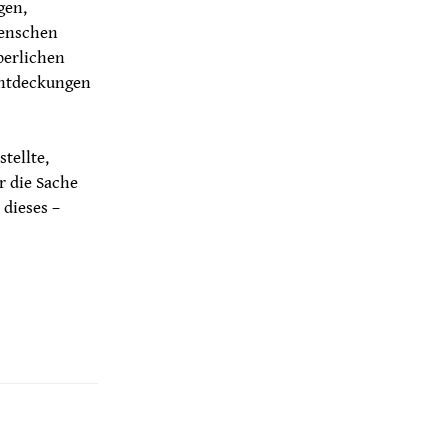
gen,
Menschen
perlichen
 Entdeckungen
tellte,
r die Sache
dieses –