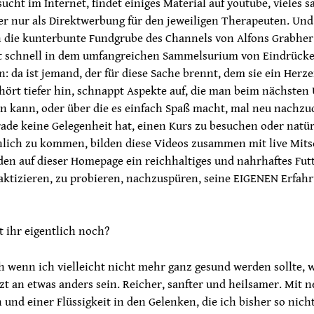
ucht im Internet, findet einiges Material auf youtube, vieles s
er nur als Direktwerbung für den jeweiligen Therapeuten. Un
 die kunterbunte Fundgrube des Channels von Alfons Grabher
t schnell in dem umfangreichen Sammelsurium von Eindrück
: da ist jemand, der für diese Sache brennt, dem sie ein Herz
hört tiefer hin, schnappt Aspekte auf, die man beim nächsten
 kann, oder über die es einfach Spaß macht, mal neu nachzu
rade keine Gelegenheit hat, einen Kurs zu besuchen oder natü
nlich zu kommen, bilden diese Videos zusammen mit live Mits
en auf dieser Homepage ein reichhaltiges und nahrhaftes Fut
aktizieren, zu probieren, nachzuspüren, seine EIGENEN Erfah
 ihr eigentlich noch?
h wenn ich vielleicht nicht mehr ganz gesund werden sollte, 
zt an etwas anders sein. Reicher, sanfter und heilsamer. Mit 
und einer Flüssigkeit in den Gelenken, die ich bisher so nich