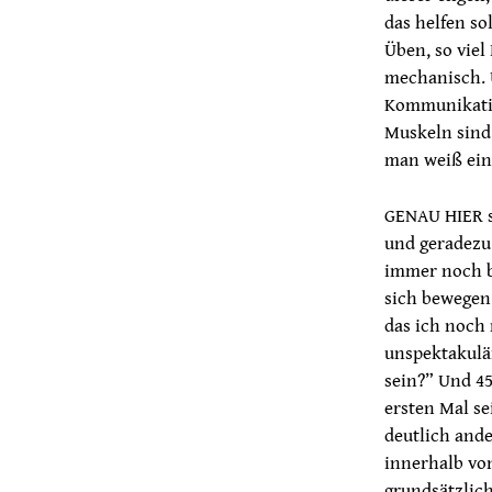
das helfen so
Üben, so viel
mechanisch. 
Kommunikation
Muskeln sind
man weiß ein
GENAU HIER se
und geradezu
immer noch be
sich bewegen 
das ich noch 
unspektakulär
sein?” Und 4
ersten Mal se
deutlich ande
innerhalb vo
grundsätzlich