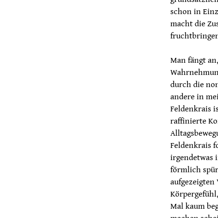
schon in Einz
macht die Zu
fruchtbringe
Man fängt an,
Wahrnehmung 
durch die no
andere in mei
Feldenkrais i
raffinierte K
Alltagsbeweg
Feldenkrais f
irgendetwas 
förmlich spü
aufgezeigten 
Körpergefühl,
Mal kaum beg