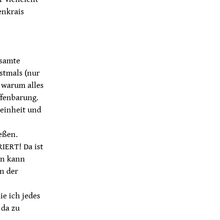
enkrais
esamte
stmals (nur
 warum alles
ffenbarung.
Feinheit und
eßen.
RIERT! Da ist
an kann
n der
s
ie ich jedes
 da zu