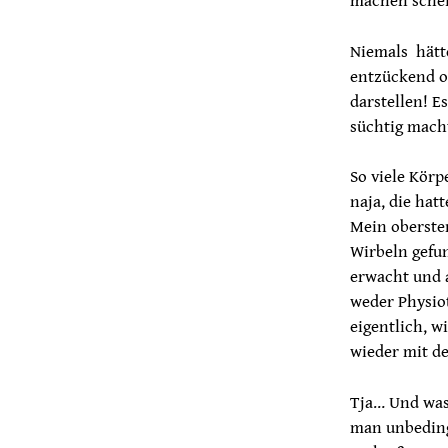
machen sche
Niemals hätte
entzückend o
darstellen! E
süchtig mach
So viele Körp
naja, die hat
Mein oberste
Wirbeln gefu
erwacht und a
weder Physio
eigentlich, w
wieder mit d
Tja… Und was 
man unbedingt