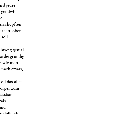
ird jedes
irgendwie
ie
 erschöpften
t man. Aber
soll.
chtweg genial
vordergründig
r, wie man
e nach etwas,
oll das alles
Körper zum
fassbar
rais
und
 vielleicht