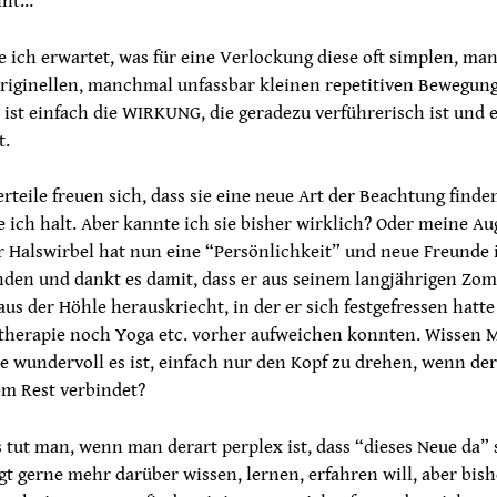
int…
 ich erwartet, was für eine Verlockung diese oft simplen, m
riginellen, manchmal unfassbar kleinen repetitiven Bewegun
s ist einfach die WIRKUNG, die geradezu verführerisch ist und 
t.
erteile freuen sich, dass sie eine neue Art der Beachtung find
te ich halt. Aber kannte ich sie bisher wirklich? Oder meine 
r Halswirbel hat nun eine “Persönlichkeit” und neue Freunde
nden und dankt es damit, dass er aus seinem langjährigen Zo
us der Höhle herauskriecht, in der er sich festgefressen hatte
therapie noch Yoga etc. vorher aufweichen konnten. Wissen
ie wundervoll es ist, einfach nur den Kopf zu drehen, wenn de
em Rest verbindet?
tut man, wenn man derart perplex ist, dass “dieses Neue da” 
 gerne mehr darüber wissen, lernen, erfahren will, aber bish