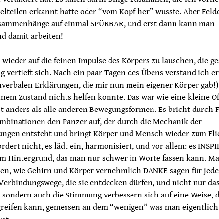
elteilen erkannt hatte oder “vom Kopf her” wusste. Aber Feld
sammenhänge auf einmal SPÜRBAR, und erst dann kann man
nd damit arbeiten!
 wieder auf die feinen Impulse des Körpers zu lauschen, die g
vertieft sich. Nach ein paar Tagen des Übens verstand ich er
nverbalen Erklärungen, die mir nun mein eigener Körper gab!)
nem Zustand nichts helfen konnte. Das war wie eine kleine O
st anders als alle anderen Bewegungsformen. Es bricht durch 
ombinationen den Panzer auf, der durch die Mechanik der
ungen entsteht und bringt Körper und Mensch wieder zum Fli
ordert nicht, es lädt ein, harmonisiert, und vor allem: es INSPI
im Hintergrund, das man nur schwer in Worte fassen kann. M
ren, wie Gehirn und Körper vernehmlich DANKE sagen für jede
Verbindungswege, die sie entdecken dürfen, und nicht nur da
 sondern auch die Stimmung verbessern sich auf eine Weise, d
reifen kann, gemessen an dem “wenigen” was man eigentlich