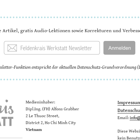
e Artikel, gratis Audio-Lektionen sowie Korrekturen und Verbes
sletter-Funktion entspricht der aktuellen Datenschutz-Grundverordnung 
Medieninhaber:
Impressu
Dipl.Ing. (FH) Alfons Grabher
Datenschu
2 Le Thuoc Street,
Email:
info@
District 2, Ho Chi Minh City
Vietnam
Diese Websi
kein Benutz