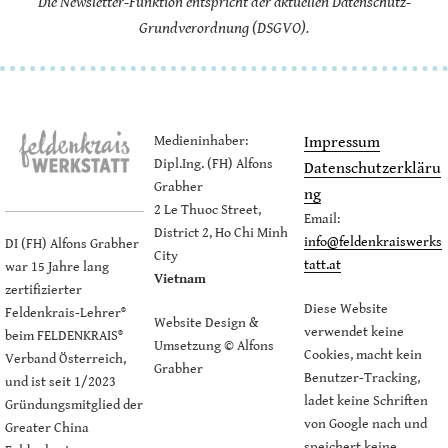
Die Newsletter-Funktion entspricht der aktuellen Datenschutz-
Grundverordnung (DSGVO).
Medieninhaber:
Impressum
Dipl.Ing. (FH) Alfons
Datenschutzerkläru
Grabher
ng
2 Le Thuoc Street,
Email:
District 2, Ho Chi Minh
info@feldenkraiswerks
DI (FH) Alfons Grabher
City
tatt.at
war 15 Jahre lang
Vietnam
zertifizierter
Diese Website
Feldenkrais-Lehrer®
Website Design &
verwendet keine
beim FELDENKRAIS®
Umsetzung © Alfons
Cookies, macht kein
Verband Österreich,
Grabher
Benutzer-Tracking,
und ist seit 1/2023
ladet keine Schriften
Gründungsmitglied der
von Google nach und
Greater China
speichert keine