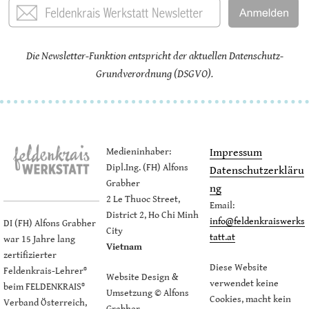
Die Newsletter-Funktion entspricht der aktuellen Datenschutz-
Grundverordnung (DSGVO).
Medieninhaber:
Impressum
Dipl.Ing. (FH) Alfons
Datenschutzerkläru
Grabher
ng
2 Le Thuoc Street,
Email:
District 2, Ho Chi Minh
info@feldenkraiswerks
DI (FH) Alfons Grabher
City
tatt.at
war 15 Jahre lang
Vietnam
zertifizierter
Diese Website
Feldenkrais-Lehrer®
Website Design &
verwendet keine
beim FELDENKRAIS®
Umsetzung © Alfons
Cookies, macht kein
Verband Österreich,